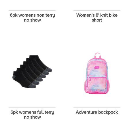
6pk womens non terry
Women's 8' knit bike
no show
short
6pk womens full terry
Adventure backpack
no show