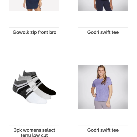
Gowalk zip front bra
Godri swift tee
3pk womens select
Godri swift tee
terry low cut